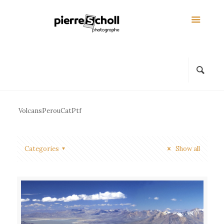
VolcansPerouCatPtf
Categories
Show all